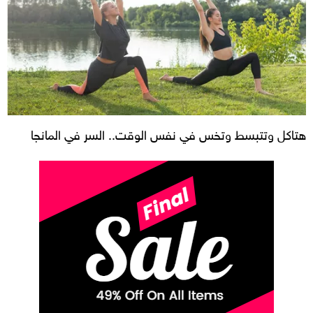
هتاكل وتتبسط وتخس في نفس الوقت.. السر في المانجا