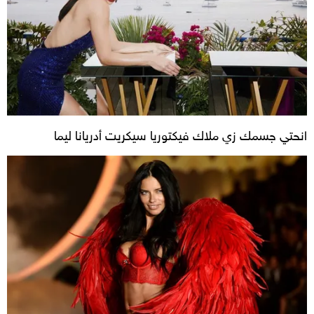
انحتي جسمك زي ملاك فيكتوريا سيكريت أدريانا ليما