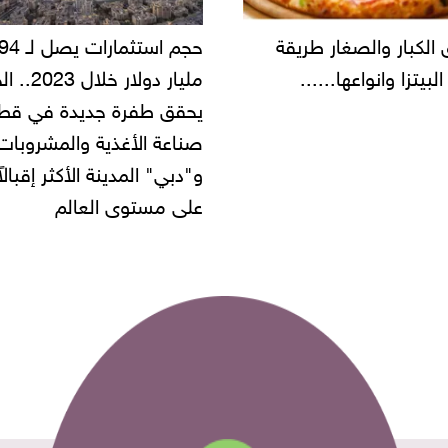
حجم استثمارات يصل لـ 94
"أمن القاهرة" يضبط مالك
مليار دولار خلال 2023.. الخليج
شركة مطاعم استولى على
 طفرة جديدة في قطاع
أموال المواطنين بزعم توظ
 الأغذية والمشروبات..
" المدينة الأكثر إقبالاً
مستوى العالم