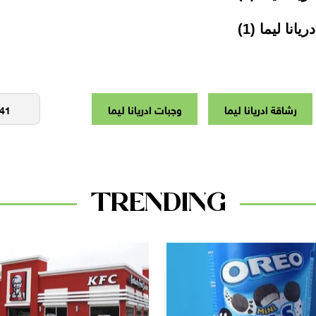
رشاقة ادريانا ليما
وجبات ادريانا ليما
TRENDING