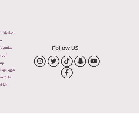
صناعات غذ
م
سلاسل تج
Follow US
فوود 
وص
فوود توداى 
act Us
t Us