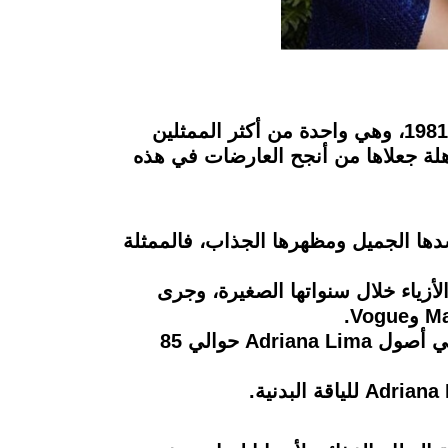
إذا كنت لا تعرف من هي Adriana Lima، فهي عارضة أزياء برازيلية شهيرة، ولدت في 12 يونيو 1981، وهي واحدة من أكثر الممثلين
فجمالها البرازيلي وجاذبيتها المذهلة جعلاها من أنجح العارضات في هذه
ء وبالإضافة إلى جسدها الجميل ومظهرها الجذاب، فالممثلة
ات الأزياء خلال سنواتها الصغيرة، وجرى
في عام 2012، أصبحت عارضة الأزياء الأعلى أجرا في الصناعة، اعتبارا من عام 2019، وبلغ إجمالي أصول Adriana Lima حوالي 85