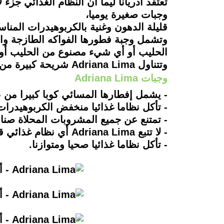
تعتقد أدريانا ليما أن النظام الغذائي جزء
وجبات صغيرة يوميا،
قليلة الدهون وغنية بالكربوهيدرات المناسب
وتشمل وجبة فطورها الفواكه الطازجة وا
الحليب أو أي شيء مصنوع من الحليب أو أ
وتتناول Adriana Lima شريحة كبيرة من البيتزا الخالية من الدهون، كمكافأة في نهاية الأسبوع.
وجبات Adriana Lima
- يشمل إفطارها المسائي كوبا كبيرا من ع
- تأكل نظاما غذائيا منخفض الكربوهيدرات
- تمتنع عن جميع المشروبات المحلاة صناع
- لا تتبع Adriana Lima أي نظام غذائي قاسي بدلا من الموازنة بين عاداتها - الغذائية وممارسة التمارين.
- تأكل نظاما غذائيا صحيا ومتوازنا.