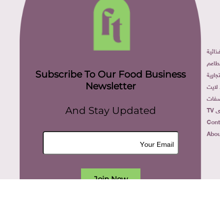
ائية
طاعم
Subscribe To Our Food Business
ارية
Newsletter
لايت
فات
TV
And Stay Updated
Cont
Abou
Join Now
All rights reserved. food today eg © 2022