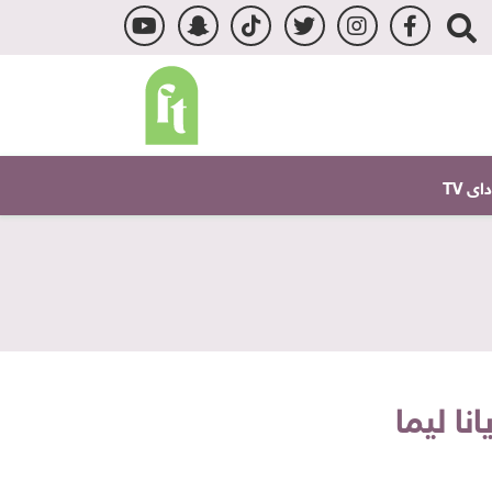
ى TV
ا ليما