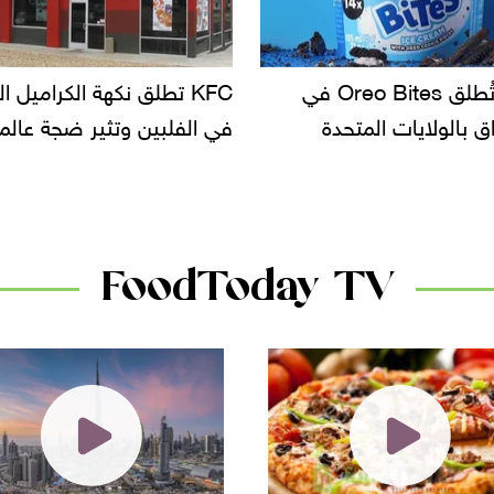
KF تطلق نكهة الكراميل المملح
دعوات للتحقيق في أسباب ت
لبين وتثير ضجة عالمية
سحب بعض ألبان الأطفال 
الأسواق.. وتساؤلات حول ت
دانون
FoodToday TV