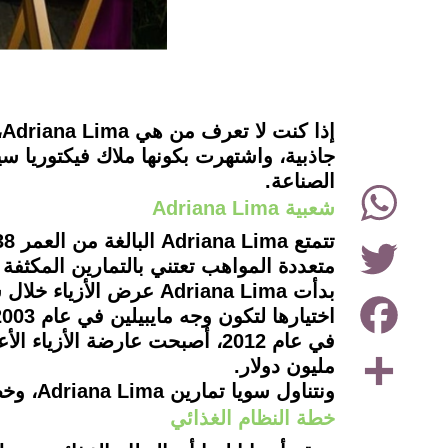
instagram
الصناعة.
WhatsApp
شعبية Adriana Lima
Twitter
متعددة المواهب تعتني بالتمارين المكثفة
بدأت Adriana Lima عرض
Facebook
اختيارها لتكون وجه مايبيلين في عام 2003، وقامت أيضا بحملات إعلانية لـ Swatch وMarie Claire وVogue.
Share
مليون دولار.
ونتناول سويا تمارين Adriana Lima، وخطة الـ Diet الخاص بها، وقياسات الجسم، ونصائح Adriana Lima للياقة البدنية.
خطة النظام الغذائي