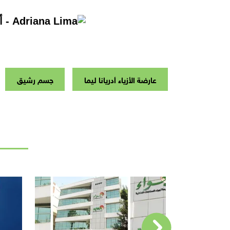
عارضة الأزياء أدريانا ليما
جسم رشيق