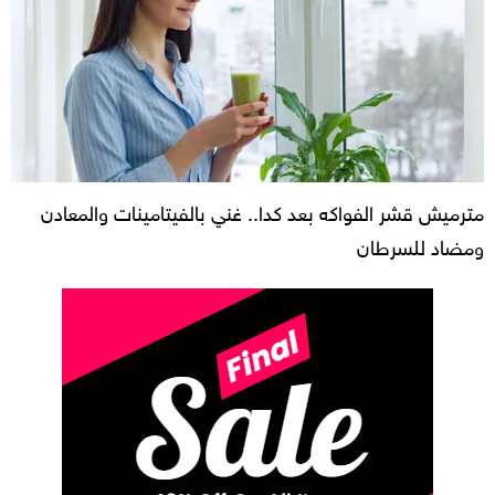
مترميش قشر الفواكه بعد كدا.. غني بالفيتامينات والمعادن
ومضاد للسرطان