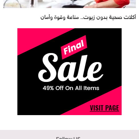
أكلات صحية بدون زيوت.. مناعة وقوة وأمان