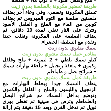
+ ملح وفلفل أسود + 2 كوب ماء + صلصة
طريقة تحضير مكرونة بالصلصة بدون زيت
تسلق المكرونة وتصفي، وفي وعاء أخر يضاف
ملعقتين صلصة مع الثوم المهروس ثم يضاف
كوبين من الماء مع الملح و الفلفل الأسود
وتترك على النار تغلي لمدة 10 دقائق، ثم
يضاف الصلصة على المكرونة وتقلب جيدا
وتقدم مع السلطة الخضراء
.
سمك مشوي بدون زيت
مقادير عمل سمك مشوي بدون زيت
كيلو سمك بلطي + 2 ليمونة + ملح وفلفل
وكمون + ملعقة زنجبيل + ملعقة بهارات سمك
+ شرائح بصل و طماطم
طريقة عمل سمك مشوي بدون زيت
ينظف السمك جيدا ويخلط البهارات مع
الزنجبيل والليمون والملح و الفلفل والكمون
وتوضع بداخل السمك مع شرائح البصل
والطماطم وترص في صينية ثم تغطي بورق
فويل ثم تدخل الفرن وبعد 15 دقيقة يتم إزالة