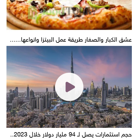
عشق الكبار والصغار طريقة عمل البيتزا وانواعها......
حجم استثمارات يصل لـ 94 مليار دولار خلال 2023..