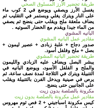
طريقة تحضير الأرز المسلوق الصحي
يغسل الأرز ويصفي ويوضع في 2 كوب ماء
على النار ويترك يغلي ويستمر في التقليب ثم
يضاف ملعقة ملح ويقلب حتى ينضج ثم يصفي
من الماء جيدا ويقدم مع الخضار السوتيه
.
البانيه المشوي
مقادير عمل البانيه المشوي
صدور دجاج + علبة زبادى + عصير ليمون +
بصل + ملح وفلفل أسود.
طريقة تحضير البانيه المشوي
يبشر البصل ويضاف عليه الزبادي والليمون
والملح و الفلفل الأسود، ويوضع البانيه في
التتبيلة ويترك في الثلاجة لمدة نصف ساعة، ثم
يرص في صينية ويدخل الفرن بالتتبيلة ويقلب
على الجانبين حتى ينضج
.
مكرونة بالصلصة بدون زيت
مقادير عمل مكرونة بالصلصة بدون زيت
كيس مكرونة اسباجيتي + 2 فص ثوم مهروس