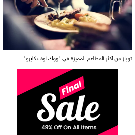
توباز من أكثر المطاعم المميزة في "ووك اوف كايرو"