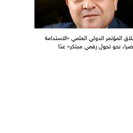
اق المؤتمر الدولي العلمي «الاستدامة
راء نحو تحول رقمي مبتكر» غدًا