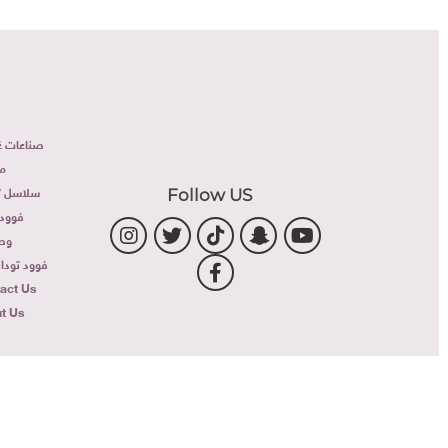
صناعات غذا
مطا
سلاسل تجا
Follow US
فوود ل
وصف
فوود توداى TV
ntact Us
out Us