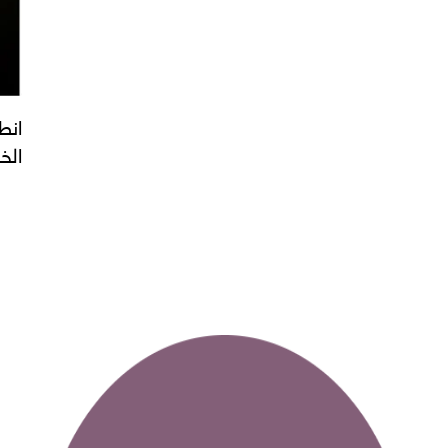
انطل
الخض