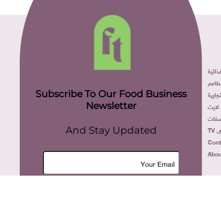
ئية
عم
Subscribe To Our Food Business
رية
Newsletter
ايت
ات
And Stay Updated
Co
Ab
Join Now