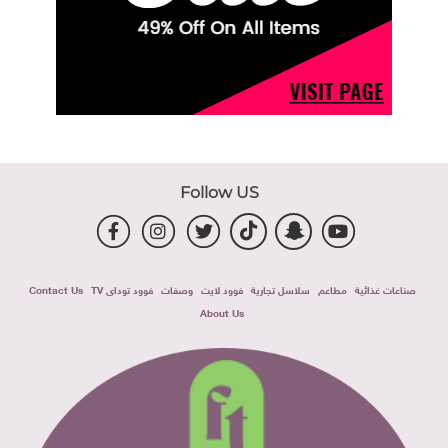
Follow US
صناعات غذائية
مطاعم
سلاسل تجارية
فوود لايت
وصفات
فوود توداى TV
Contact Us
About Us