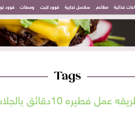
عات غذائية
مطاعم
سلاسل تجارية
فوود لايت
وصفات
فوود تودا
Tags
قه عمل فطيره 10دقائق بالجلاش