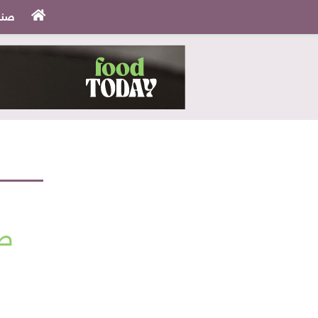
صنا
طري