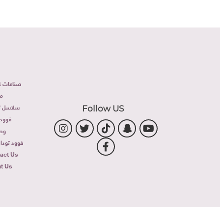
صناعات غذ
م
سلاسل تج
Follow US
فوود 
وص
فوود توداى 
act Us
t Us