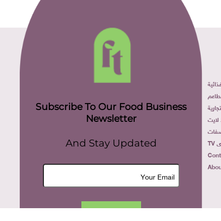
ائية
طاعم
Subscribe To Our Food Business
ارية
Newsletter
لايت
فات
TV
And Stay Updated
Cont
Abou
Join Now