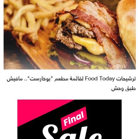
ترشيحات Food Today لقائمة مطعم "بوخارست".. مافيش
طبق وحش