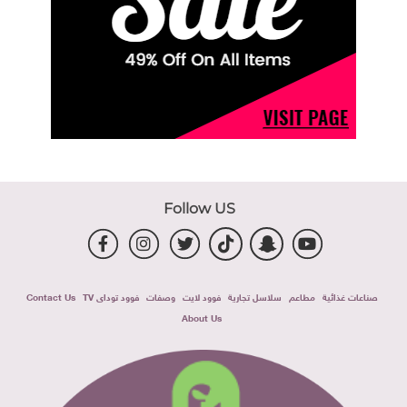
Follow US
صناعات غذائية
مطاعم
سلاسل تجارية
فوود لايت
وصفات
فوود توداى TV
Contact Us
About Us