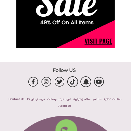
Follow US
صناعات غذائية
مطاعم
سلاسل تجارية
فوود لايت
وصفات
فوود توداى TV
Contact Us
About Us