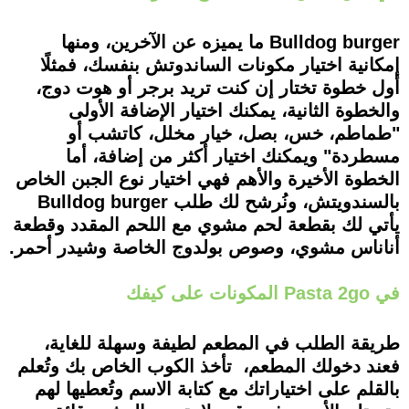
Bulldog burger ما يميزه عن الآخرين، ومنها
إمكانية اختيار مكونات الساندوتش بنفسك، فمثلًا
أول خطوة تختار إن كنت تريد برجر أو هوت دوج،
والخطوة الثانية، يمكنك اختيار الإضافة الأولى
"طماطم، خس، بصل، خيار مخلل، كاتشب أو
مسطردة" ويمكنك اختيار أكثر من إضافة، أما
الخطوة الأخيرة والأهم فهي اختيار نوع الجبن الخاص
بالسندويتش، ونُرشح لك طلب Bulldog burger
يأتي لك بقطعة لحم مشوي مع اللحم المقدد وقطعة
أناناس مشوي، وصوص بولدوج الخاصة وشيدر أحمر.
في Pasta 2go المكونات على كيفك
طريقة الطلب في المطعم لطيفة وسهلة للغاية،
فعند دخولك المطعم، تأخذ الكوب الخاص بك وتُعلم
بالقلم على اختياراتك مع كتابة الاسم وتُعطيها لهم