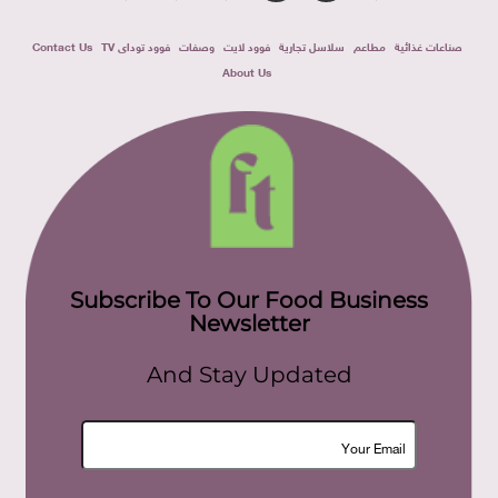
صناعات غذائية
مطاعم
سلاسل تجارية
فوود لايت
وصفات
فوود توداى TV
Contact Us
About Us
Subscribe To Our Food Business
Newsletter
And Stay Updated