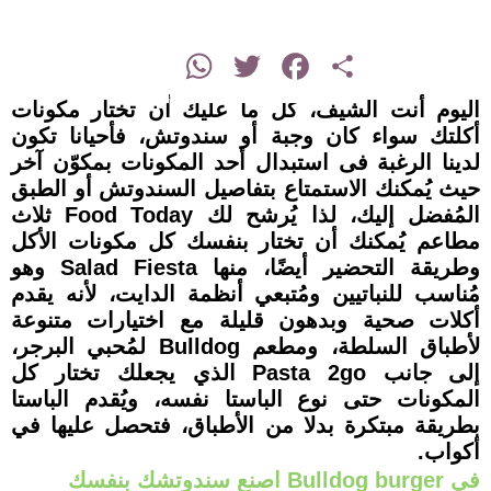
instagram
WhatsApp
Twitter
Facebook
Share
اليوم أنت الشيف، كل ما عليك أن تختار مكونات
أكلتك سواء كان وجبة أو سندوتش، فأحيانا تكون
لدينا الرغبة فى استبدال أحد المكونات بمكوّن آخر
حيث يُمكنك الاستمتاع بتفاصيل السندوتش أو الطبق
المُفضل إليك، لذا يُرشح لك Food Today ثلاث
مطاعم يُمكنك أن تختار بنفسك كل مكونات الأكل
وطريقة التحضير أيضًا، منها Salad Fiesta وهو
مُناسب للنباتيين ومُتبعي أنظمة الدايت، لأنه يقدم
أكلات صحية وبدهون قليلة مع اختيارات متنوعة
لأطباق السلطة، ومطعم Bulldog لمُحبي البرجر،
إلى جانب Pasta 2go الذي يجعلك تختار كل
المكونات حتى نوع الباستا نفسه، ويُقدم الباستا
بطريقة مبتكرة بدلا من الأطباق، فتحصل عليها في
أكواب.
في Bulldog burger اصنع سندوتشك بنفسك