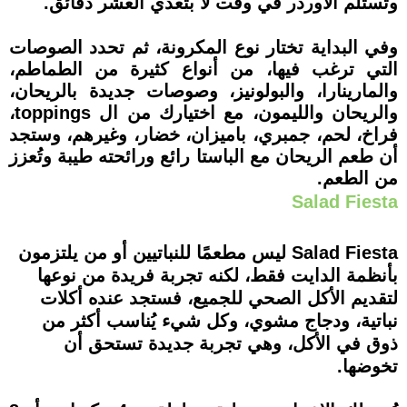
وتستلم الأوردر في وقت لا بتعدي العشر دقائق.
وفي البداية تختار نوع المكرونة، ثم تحدد الصوصات
التي ترغب فيها، من أنواع كثيرة من الطماطم،
والمارينارا، والبولونيز، وصوصات جديدة بالريحان،
والريحان والليمون، مع اختيارك من ال toppings،
فراخ، لحم، جمبري، باميزان، خضار، وغيرهم، وستجد
أن طعم الريحان مع الباستا رائع ورائحته طيبة وتُعزز
من الطعم.
Salad Fiesta
Salad Fiesta ليس مطعمًا للنباتيين أو من يلتزمون
بأنظمة الدايت فقط، لكنه تجربة فريدة من نوعها
لتقديم الأكل الصحي للجميع، فستجد عنده أكلات
نباتية، ودجاج مشوي، وكل شيء يُناسب أكثر من
ذوق في الأكل، وهي تجربة جديدة تستحق أن
تخوضها.