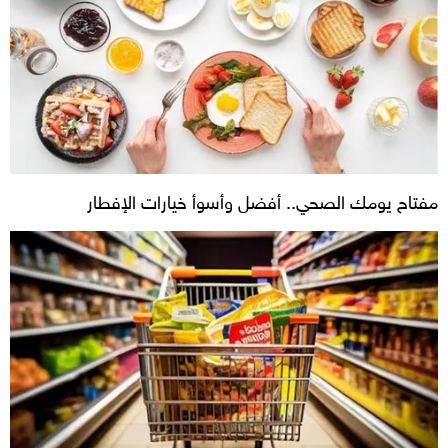
مفتاح يومك الصحي.. أفضل وأسوأ خيارات الإفطار