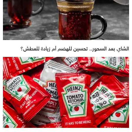
الشاي بعد السحور.. تحسين للهضم أم زيادة للعطش؟