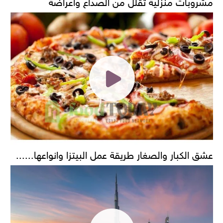
مشروبات منزلية تقلل من الصداع واعراضة
عشق الكبار والصغار طريقة عمل البيتزا وانواعها......