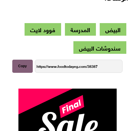
البيض
المدرسة
فوود لايت
سندوشات البيض
Copy