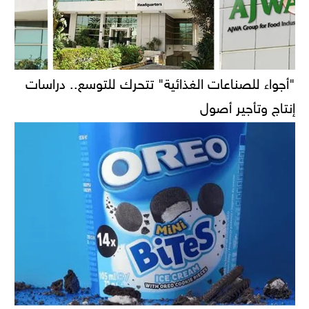
"أجواء للصناعات الغذائية" تتحرك للتوسع.. دراسات
إنتاج وتأجير أصول