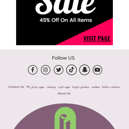
Follow US
صناعات غذائية
مطاعم
سلاسل تجارية
فوود لايت
وصفات
فوود توداى TV
Contact Us
About Us