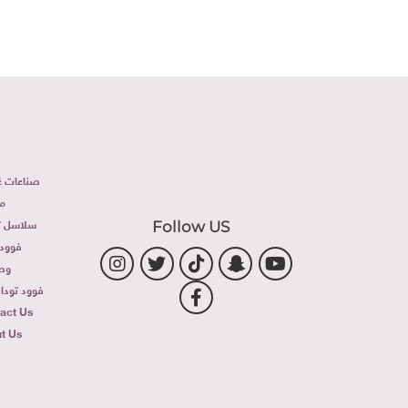
صناعات غذ
م
سلاسل تج
Follow US
فوود 
وص
فوود توداى 
act Us
t Us