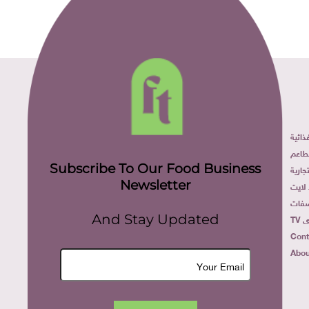
ائية
طاعم
Subscribe To Our Food Business
ارية
Newsletter
لايت
فات
TV
And Stay Updated
Cont
Abou