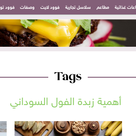
عات غذائية
مطاعم
سلاسل تجارية
فوود لايت
وصفات
فوود تودا
Tags
أهمية زبدة الفول السوداني