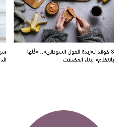
3 فوائد لـ«زبدة الفول السوداني».. «كُلها
سر 
بانتظام» لبناء العضلات
الد