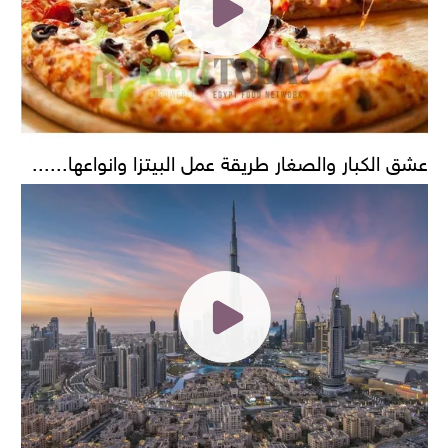
عشق الكبار والصغار طريقة عمل البيتزا وانواعها......