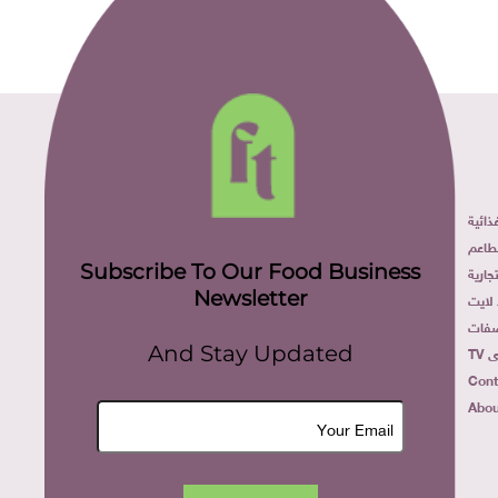
ائية
طاعم
Subscribe To Our Food Business
ارية
Newsletter
لايت
فات
TV
And Stay Updated
Cont
Abou