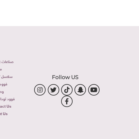
صناعات غذ
م
سلاسل تج
Follow US
فوود 
وص
فوود توداى 
act Us
t Us