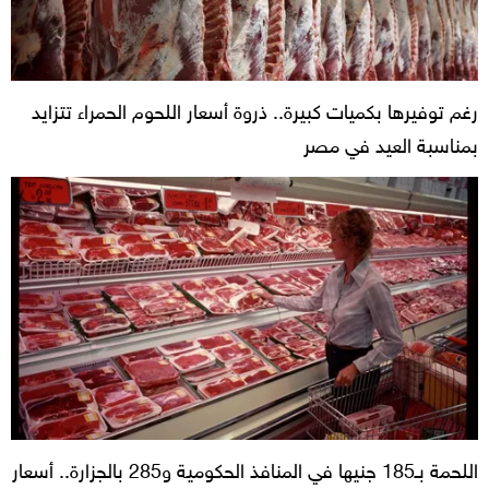
رغم توفيرها بكميات كبيرة.. ذروة أسعار اللحوم الحمراء تتزايد
بمناسبة العيد في مصر
اللحمة بـ185 جنيها في المنافذ الحكومية و285 بالجزارة.. أسعار