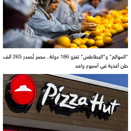
"الموالح" و"البطاطس" تغزو 186 دولة.. مصر تُصدر 265 ألف
طن أغذية في أسبوع واحد