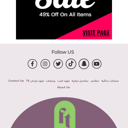
Follow US
صناعات غذائية
مطاعم
سلاسل تجارية
فوود لايت
وصفات
فوود توداى TV
Contact Us
About Us