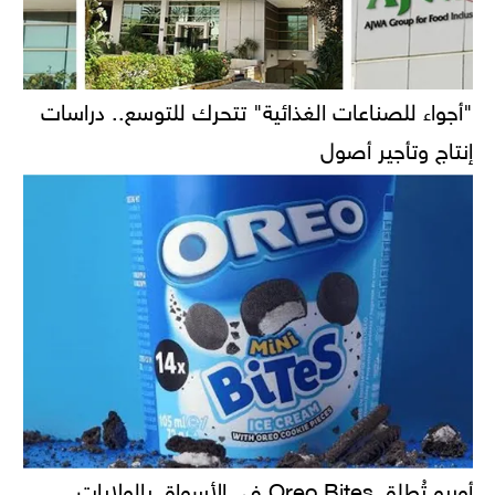
"أجواء للصناعات الغذائية" تتحرك للتوسع.. دراسات
إنتاج وتأجير أصول
أوريو تُطلق Oreo Bites في الأسواق بالولايات