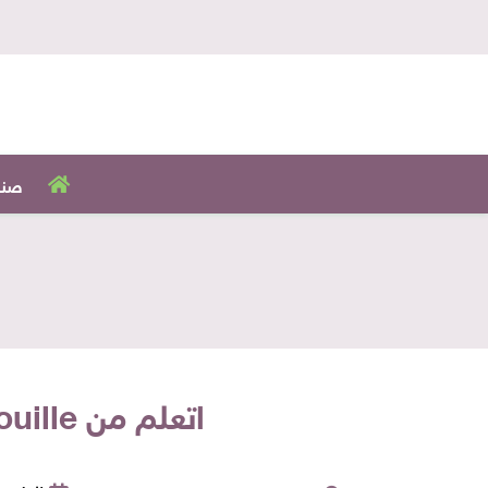
صنا
اتعلم من Ratatouille.. شوربة الكريمة بالمشروم على طريقة Remy