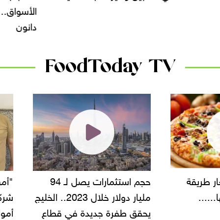
الأسواق.. وتساؤلات حول ت
دانون
FoodToday TV
حجم استثمارات يصل لـ 94
"أمن القاهرة" يضبط مالك
مليار دولار خلال 2023.. الخليج
شركة مطاعم استولى على
 طفرة جديدة في قطاع
أموال المواطنين بزعم توظ