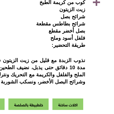
كوب من كريمة الطبخ
زيت الزيتون
شرائح بصل
شرائح بطاطس مقطعة
بصل أخضر مقطع
فلفل أسود وملح
طريقة التحضير:
نذوب الزبدة مع قليل من زيت الزيتون 
مدة 10 دقائق حتى يذبل، نضيف ال
الملح والفلفل والكريمة مع التحريك ونت
وشرائح البصل الأخضر، ونسكب الشوربة 
اكلات ساخنة
خلطبيطة بالصلصة