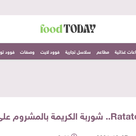
عات غذائية
مطاعم
سلاسل تجارية
فوود لايت
وصفات
فوود تودا