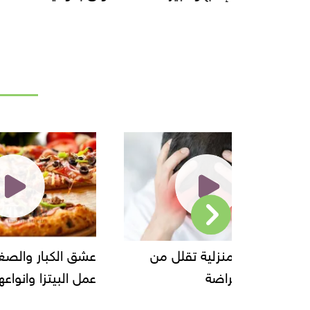
قلل من
عشق الكبار والصغار طريقة
عمل البيتزا وانواعها......
يحقق