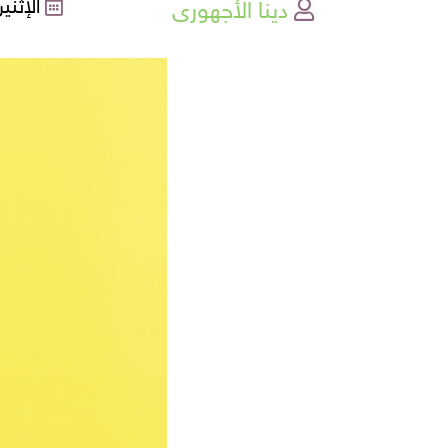
دينا الأجهورى
الإثنين , 27-