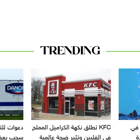
TRENDING
KF تطلق نكهة الكراميل المملح
دعوات للتحقيق في أسباب ت
لبين وتثير ضجة عالمية
سحب بعض ألبان الأطفال 