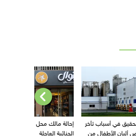
أخر
إحالة مالك محل إيتوال للمحاكمة
قفزة في صاد
من
الجنائية العاجلة
ا