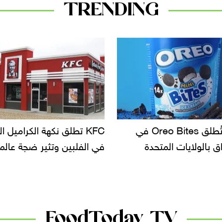
TRENDING
KF تطلق نكهة الكراميل المملح
دعوات للتحقيق في أسباب ت
لبين وتثير ضجة عالمية
سحب بعض ألبان الأطفال 
الأسواق.. وتساؤلات حول ت
دانون
FoodToday TV