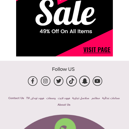
Follow US
صناعات غذائية
مطاعم
سلاسل تجارية
فوود لايت
وصفات
فوود توداى TV
Contact Us
About Us