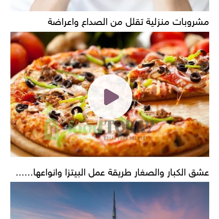
مشروبات منزلية تقلل من الصداع واعراضة
عشق الكبار والصغار طريقة عمل البيتزا وانواعها......