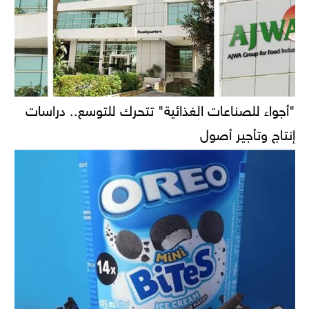
"أجواء للصناعات الغذائية" تتحرك للتوسع.. دراسات
إنتاج وتأجير أصول