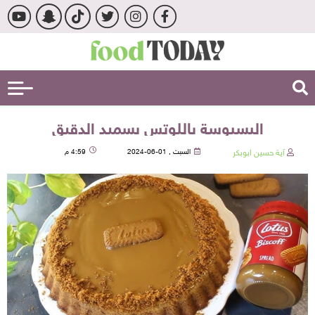
البسبوسة باللوتس بسميد الدقيق
آية حسين ابوبكر
السبت , 01-06-2024
4:59 م