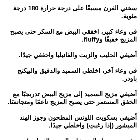
سخني الفرن مسبقًا على درجة حرارة 180 درجة
مئوية.
في وعاء كبير، اخفقي البيض مع السكر حتى يصبح
المزيج خفيفًا وfluffy.
أضيفي الحليب والزيت والفانيليا واخفقي جيدًا.
في وعاء آخر، اخلطي السميد والدقيق والبيكنج
باودر.
أضيفي مزيج السميد إلى مزيج البيض تدريجيًا مع
الخفق المستمر حتى يصبح المزيج ناعمًا ومتجانسًا.
أضيفي بسكويت اللوتس المطحون وجوز الهند
المبشور (إذا رغبتِ) واخلطي جيدًا.