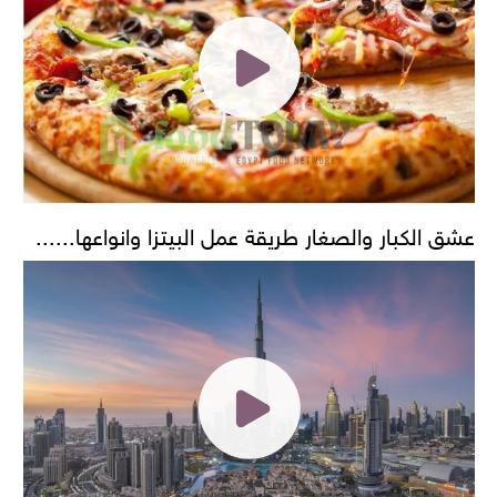
عشق الكبار والصغار طريقة عمل البيتزا وانواعها......