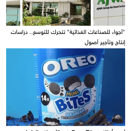
"أجواء للصناعات الغذائية" تتحرك للتوسع.. دراسات
إنتاج وتأجير أصول
أوريو تُطلق Oreo Bites في الأسواق بالولايات