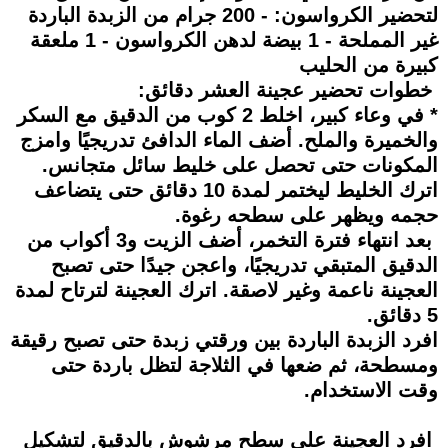
لتحضير الكرواسون: - 200 جرام من الزبدة الباردة
غير المملحة - 1 بيضة لدهن الكرواسون - 1 ملعقة
كبيرة من الحليب
خطوات تحضير عجينة العشر دقائق:
* في وعاء كبير، اخلط 2 كوب من الدقيق مع السكر
والخميرة والملح. أضف الماء الدافئ تدريجيًا وامزج
المكونات حتى تحصل على خليط سائل متجانس.
اترك الخليط ليختمر لمدة 10 دقائق حتى يتضاعف
حجمه ويظهر على سطحه رغوة.
بعد انتهاء فترة التخمر، أضف الزيت و3 أكواب من
الدقيق المتبقي تدريجيًا، واعجن جيدًا حتى تصبح
العجينة ناعمة وغير لاصقة. اترك العجينة لترتاح لمدة
5 دقائق.
افرد الزبدة الباردة بين ورقتي زبدة حتى تصبح رقيقة
ومسطحة، ثم ضعها في الثلاجة لتظل باردة حتى
وقت الاستخدام.
افرد العجينة على سطح مرشوش بالدقيق لتشكيل