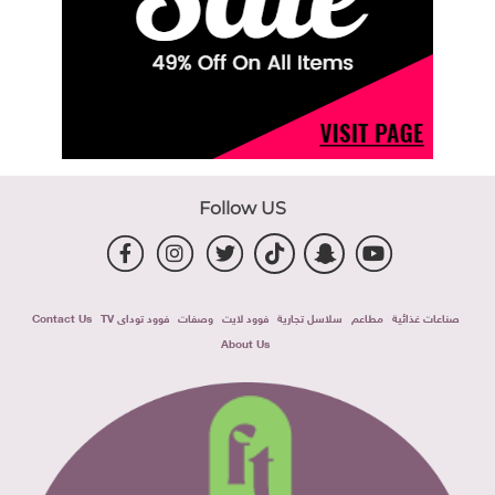
Follow US
صناعات غذائية
مطاعم
سلاسل تجارية
فوود لايت
وصفات
فوود توداى TV
Contact Us
About Us