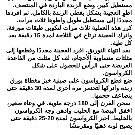
مستطيل كبير، وضع الزبدة الباردة في المنتصف.
اطوِ العجينة بشكل يغطي الزبدة بالكامل، ثم افردها
مجددًا إلى مستطيل طويل واطوها ثلاث مرات.
كرر هذه العملية ثلاث مرات لتكوين طبقات مورقة،
واترك العجينة ترتاح في الثلاجة لمدة 15 دقيقة بعد
كل طية.
بعد انتهاء التوريق، افرد العجينة مجددًا وقطعها إلى
مثلثات متساوية الأحجام، لف كل مثلث من القاعدة
العريضة حتى الرأس للحصول على شكل
الكرواسون.
ضع قطع الكرواسون على صينية خبز مغطاة بورق
زبدة واتركها لتختمر مرة أخرى لمدة 30 دقيقة حتى
يتضاعف حجمها.
سخن الفرن إلى 180 درجة مئوية. في وعاء صغير،
اخفق البيضة مع الحليب وادهن وجه الكرواسون
بالخليط. اخبز الكرواسون لمدة 20-25 دقيقة حتى
يصبح لونه ذهبيًا ومقرمشًا