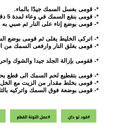
*- قومى بغسل السمك جيدًا بالماء.
*- قومى بنقع السمك في وعاء لمدة 5 دقائق وضعى فيه ماء وملح الليمون ثم اغسليه جيدا.
*- قومى بوضع إناء على النار ثم صبي به ا
*- اتركى الخليط يغلى ثم قومى بوضع السمك واتر
*- قومى بغلق النار وارفعى السمك من ال
*- ققومى بإزالة الجلد جيدا والشوك واح
*- قومى بتقطيع لحم السمك الى قطع بح
*- قومى بخلط مقدار من الزيت مع الخل 
*- قومى بوضعة فوق السمك واتركيه بالث
#فود تو داي
#عمل التونة القطع