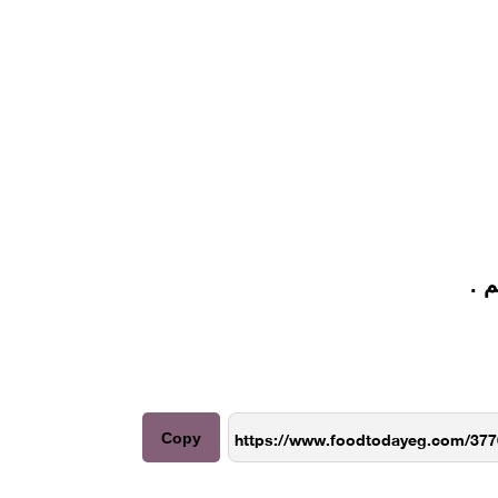
 .
Copy