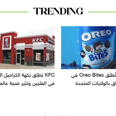
TRENDING
KF تطلق نكهة الكراميل المملح
دعوات للتحقيق في أسباب ت
لبين وتثير ضجة عالمية
سحب بعض ألبان الأطفال 
الأسواق.. وتساؤلات حول ت
دانون