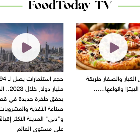
FoodToday TV
حجم استثمارات يصل لـ 94
"أمن القاهرة" يضبط مالك
مليار دولار خلال 2023.. الخليج
شركة مطاعم استولى على
 طفرة جديدة في قطاع
أموال المواطنين بزعم توظ
 الأغذية والمشروبات..
" المدينة الأكثر إقبالاً
مستوى العالم