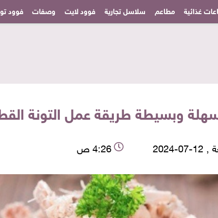
عات غذائية
مطاعم
سلاسل تجارية
فوود لايت
وصفات
فوود تودا
لة وبسيطة طريقة عمل التونة القطع
-07-2024
4:26 ص