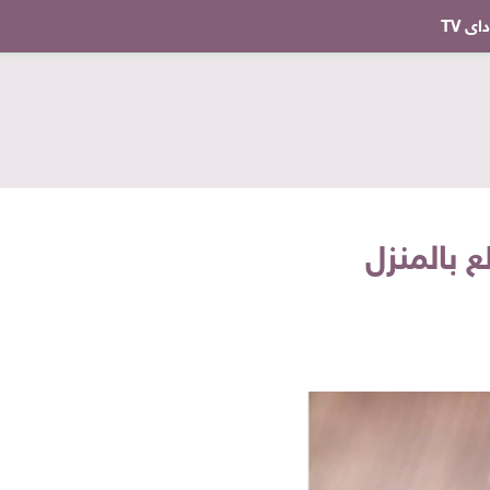
ى TV
 بالمنزل