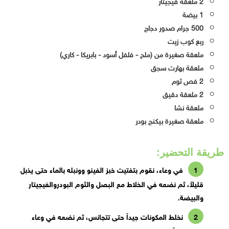
2 ملعقة فيجيتار
1 بيضة
500 جرام صدور دجاج
ربع كوب زيت
ملعقة صغيرة من (ملح - فلفل أسود - بابريكا - كاري)
ملعقة بهارت سجق
2 فص ثوم
2 ملعقة دقيق
ملعقة نشا
ملعقة صغيرة بيكنج بودر
طريقة التحضير:
في وعاء، نقوم بتفتيت خبز الفينو وونبله بالماء حتى يذبل
قليلاً، ثم نضعه في الخلاط مع البصل والثوم البودروالفيجيتار
والبيضة.
نخلط المكونات جيداً حتى تتجانس، ثم نضعه في وعاء