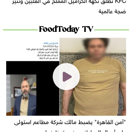
ضجة عالمية
FoodToday TV
"أمن القاهرة" يضبط مالك شركة مطاعم استولى
على أموال المواطنين بزعم توظيفها