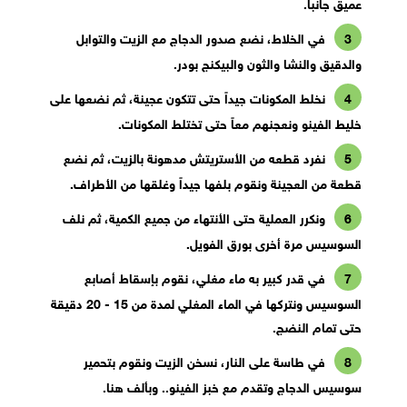
عميق جانباً.
في الخلاط، نضع صدور الدجاج مع الزيت والتوابل
والدقيق والنشا والثون والبيكنج بودر.
نخلط المكونات جيداً حتى تتكون عجينة، ثم نضعها على
خليط الفينو ونعجنهم معاً حتى تختلط المكونات.
نفرد قطعه من الأستريتش مدهونة بالزيت، ثم نضع
قطعة من العجينة ونقوم بلفها جيداً وغلقها من الأطراف.
ونكرر العملية حتى الأنتهاء من جميع الكمية، ثم نلف
السوسيس مرة أخرى بورق الفويل.
في قدر كبير به ماء مغلي، نقوم بإسقاط أصابع
السوسيس ونتركها في الماء المغلي لمدة من 15 - 20 دقيقة
حتى تمام النضج.
في طاسة على النار، نسخن الزيت ونقوم بتحمير
سوسيس الدجاج وتقدم مع خبز الفينو.. وبألف هنا.