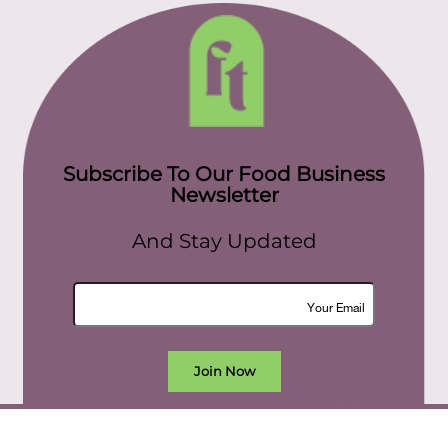
Subscribe To Our Food Business
Newsletter
And Stay Updated
Join Now
All rights reserved. food today eg © 2022