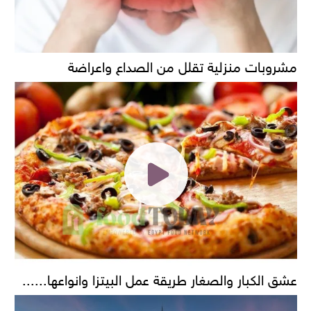
مشروبات منزلية تقلل من الصداع واعراضة
عشق الكبار والصغار طريقة عمل البيتزا وانواعها......