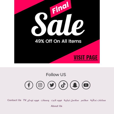
Follow US
صناعات غذائية
مطاعم
سلاسل تجارية
فوود لايت
وصفات
فوود توداى TV
Contact Us
About Us