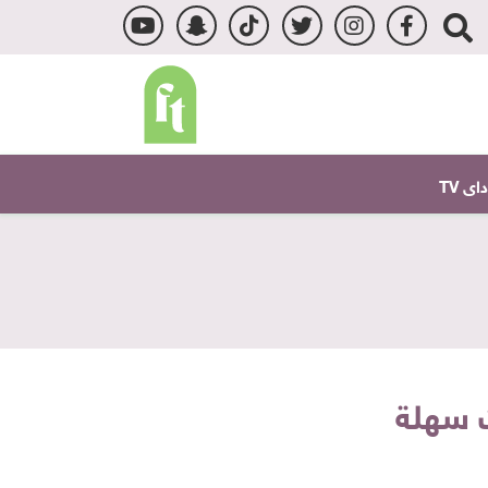
ى TV
ت سهلة