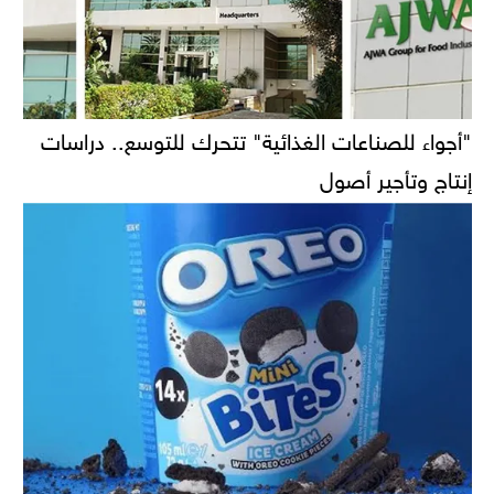
"أجواء للصناعات الغذائية" تتحرك للتوسع.. دراسات
إنتاج وتأجير أصول