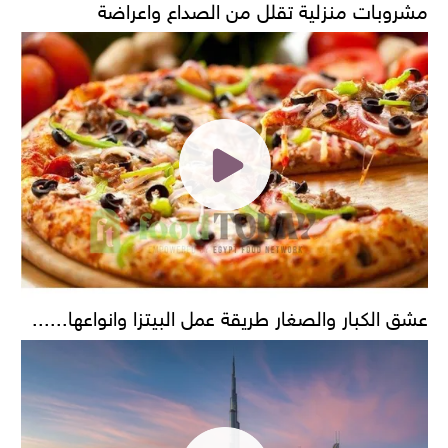
مشروبات منزلية تقلل من الصداع واعراضة
عشق الكبار والصغار طريقة عمل البيتزا وانواعها......