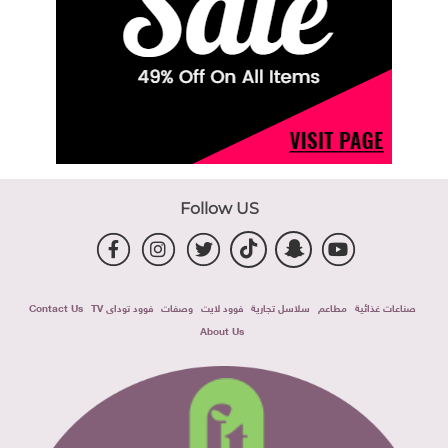
Follow US
صناعات غذائية
مطاعم
سلاسل تجارية
فوود لايت
وصفات
فوود توداى TV
Contact Us
About Us