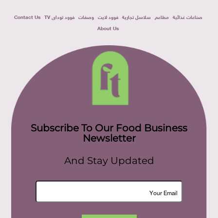
صناعات غذائية
مطاعم
سلاسل تجارية
فوود لايت
وصفات
فوود توداى TV
Contact Us
About Us
Subscribe To Our Food Business
Newsletter
And Stay Updated