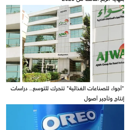
"أجواء للصناعات الغذائية" تتحرك للتوسع.. دراسات
إنتاج وتأجير أصول