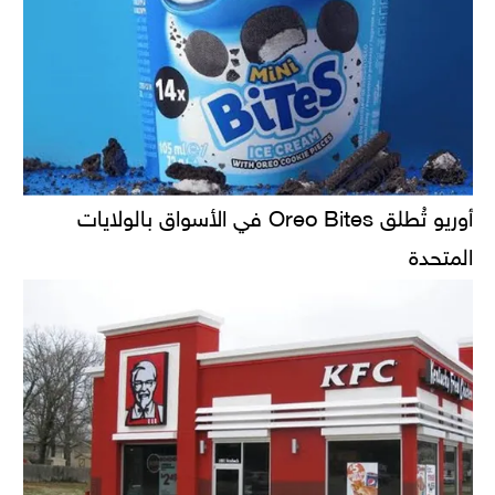
أوريو تُطلق Oreo Bites في الأسواق بالولايات
المتحدة