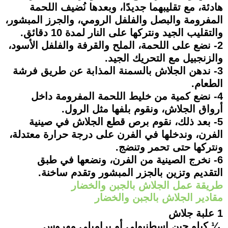
هادئة، مع تقليبهما جديدًا، وبعدها نُضيف اللحمة
المفرومة والبصل والفلفل الرومي، والجرز المبشور،
والتقليب الجيد ونتركها على النار لمدة 10 دقائق.
2- نضع على اللحمة، الملح والقرفة والفلفل الأسود،
والزنجبيل مع التحريك الجيد.
3- ندهن الجلاش بالسمنة المذابة عن طريق فرشة
الطعام.
4- نضع كمية من خليط اللحمة المفرومة داخل
أرواق الجلاش، ونقوم بلفها مثل الرول.
5- بعد ذلك، نقوم برص قطع الجلاش في صينية
الفرن، وندخلها في الفرن على درجة حرارة معتدلة،
ونتركها حتى تحمر وتنضج.
6- نخرج الصينية من الفرن، ونضعها في طبق
التقديم وتزين بالجزر المبشور وتقدم ساخنة.
طريقة عمل الجلاش بالجبن والخضار
مقادير الجلاش بالجبن والخضار
1 علبة جلاش
¼ كيلو جبن اسطنبولي أو براميلي مهروس