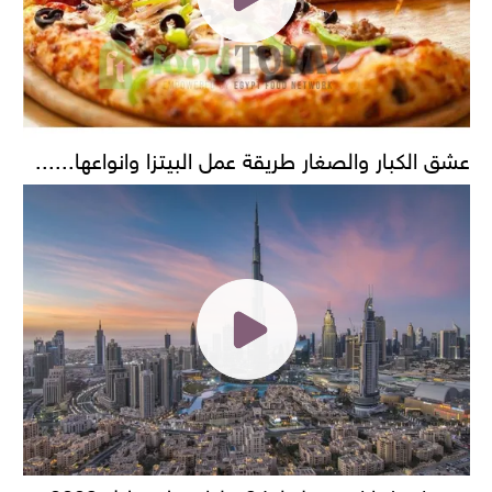
عشق الكبار والصغار طريقة عمل البيتزا وانواعها......