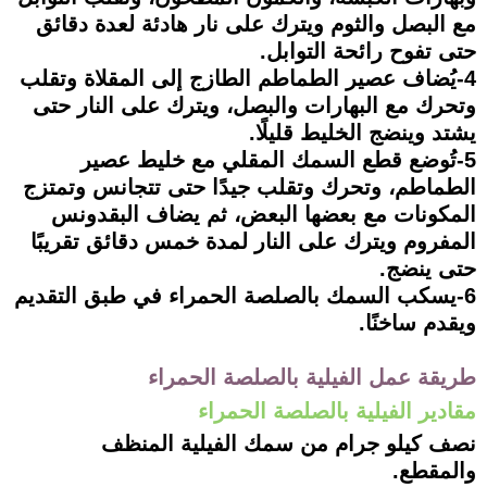
مع البصل والثوم ويترك على نار هادئة لعدة دقائق
حتى تفوح رائحة التوابل.
4-يُضاف عصير الطماطم الطازج إلى المقلاة وتقلب
وتحرك مع البهارات والبصل، ويترك على النار حتى
يشتد وينضج الخليط قليلًا.
5-تُوضع قطع السمك المقلي مع خليط عصير
الطماطم، وتحرك وتقلب جيدًا حتى تتجانس وتمتزج
المكونات مع بعضها البعض، ثم يضاف البقدونس
المفروم ويترك على النار لمدة خمس دقائق تقريبًا
حتى ينضج.
6-يسكب السمك بالصلصة الحمراء في طبق التقديم
ويقدم ساخنًا.
طريقة عمل الفيلية بالصلصة الحمراء
مقادير الفيلية بالصلصة الحمراء
نصف كيلو جرام من سمك الفيلية المنظف
والمقطع.