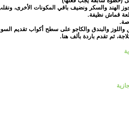
ية
ازية