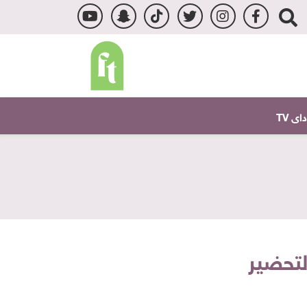
ى TV
تحضير