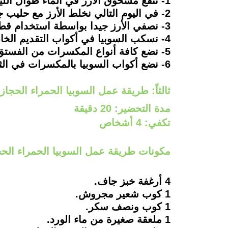
1- ننقع مسحوق الأرز في الماء طوال الليل (خطوة سابقة يجب فعلها)
2- في اليوم التالي نخلط الأرز مع حليب جوز الهند والسكر ونضيف باقي المكونات الأخرى، ونقلب جيدا.
3- نصفي الأرز جيدا بواسطة استخدام قطعة قماش نظيفة.
4- نسكب السوبيا في أكواب التقديم الخاصة.
5- نضع كافة أنواع المكسرات من الفستق واللوز والبندق والكاجو على سطح أكواب تقديم السوبيا.
6- نضع أكواب السوبيا بالمكسرات في الثلاجة، ثم تقدم باردة بألف هنا.
ثالثاً: طريقة عمل السوبيا الحمراء الحجاز
مدة التحضير: 20 دقيقة
تكفي: 4 أشخاص
مكونات طريقة عمل السوبيا الحمراء الحج
4 أرغفة خبز جاف.
1 كوب شعير مجروش.
1 كوب ونصف سكر.
1 ملعقة صغيرة من ماء الورد.