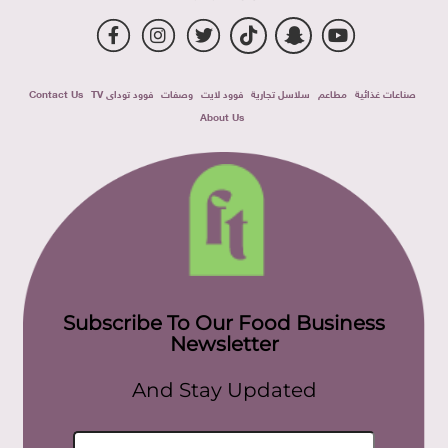
صناعات غذائية
مطاعم
سلاسل تجارية
فوود لايت
وصفات
فوود توداى TV
Contact Us
About Us
Subscribe To Our Food Business
Newsletter
And Stay Updated