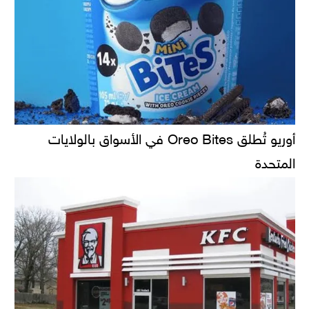
أوريو تُطلق Oreo Bites في الأسواق بالولايات
المتحدة