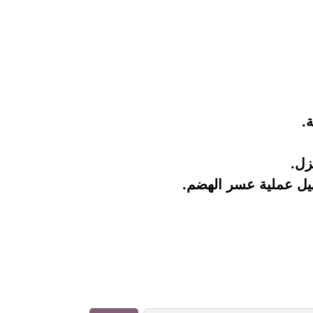
.
زل.
هيل عملية عسر الهضم.