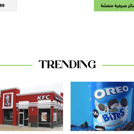
ئر صيفية منعشة
TRENDING