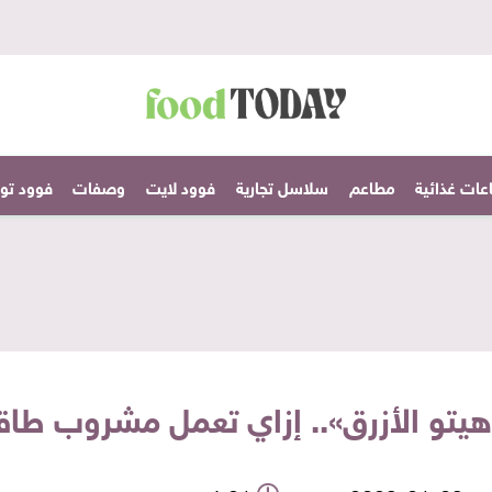
عات غذائية
مطاعم
سلاسل تجارية
فوود لايت
وصفات
فوود تودا
و الأزرق».. إزاي تعمل مشروب طاقة في 15 