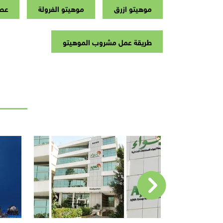
موهيتو ازرق
موهيتو الفرولة
عصا
طريقة عمل مشروب الموهيتو