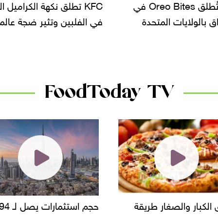
KF تطلق نكهة الكراميل المملح
دعوات للتحقيق في أسباب ت
لبين وتثير ضجة عالمية
سحب بعض ألبان الأطفال 
الأسواق.. وتساؤلات حول ت
دانون
FoodToday TV
حجم استثمارات يصل لـ 94
"أمن القاهرة" يضبط مالك