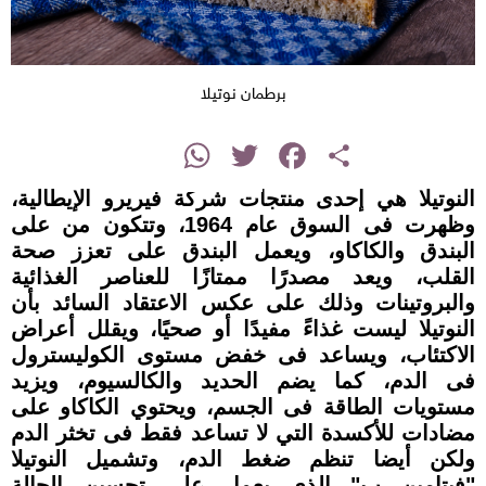
برطمان نوتيلا
instagram
WhatsApp
Twitter
Facebook
Share
النوتيلا هي إحدى منتجات شركة فيريرو الإيطالية،
وظهرت فى السوق عام 1964، وتتكون من على
البندق والكاكاو، ويعمل البندق على تعزز صحة
القلب، ويعد مصدرًا ممتازًا للعناصر الغذائية
والبروتينات وذلك على عكس الاعتقاد السائد بأن
النوتيلا ليست غذاءً مفيدًا أو صحيًا، ويقلل أعراض
الاكتئاب، ويساعد فى خفض مستوى الكوليسترول
فى الدم، كما يضم الحديد والكالسيوم، ويزيد
مستويات الطاقة فى الجسم، ويحتوي الكاكاو على
مضادات للأكسدة التي لا تساعد فقط فى تخثر الدم
ولكن أيضا تنظم ضغط الدم، وتشميل النوتيلا
"فيتامين ب" الذي يعمل على تحسين الحالة