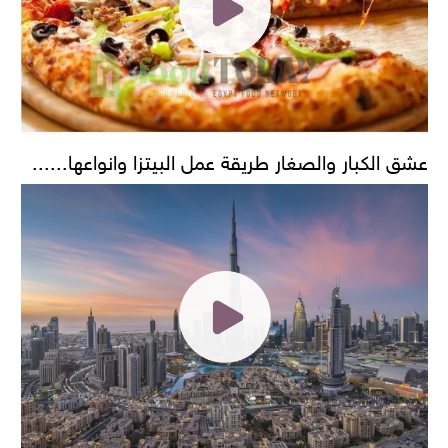
عشق الكبار والصغار طريقة عمل البيتزا وانواعها......