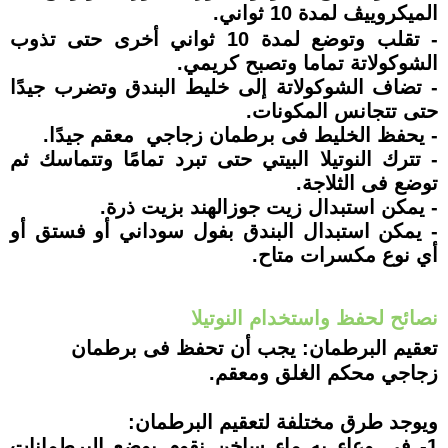
الميكروييڤ لمدة 10 ثواني.
- تقلب وتوضع لمدة 10 ثواني أخرى حتى تذوب
الشوكولاتة تماما وتصبح كريمي.
- تضاف الشوكولاتة إلى خليط البندق وتضرب جيدًا
حتى تتجانس المكونات.
- يحفظ الخليط فى برطمان زجاجي معقم جيدًا.
- تترك النوتيلا البيتي حتى تبرد تمامًا وتتماسك ثم
توضع فى الثلاجة.
- يمكن استبدال زيت جوزالهند بزيت ذرة.
- يمكن استبدال البندق بفول سوداني أو فستق أو
أي نوع مكسرات متاح.
نصائح لحفظ واستخدام النوتيلا
تعقيم البرطمان: يجب أن تحفظ فى برطمان
زجاجي محكم الغلق ومعقم.
ويوجد طرق مختلفة لتعقيم البرطمان:
1- فى وعاء به ماء ساخن نقوم بوضع البرطمانات