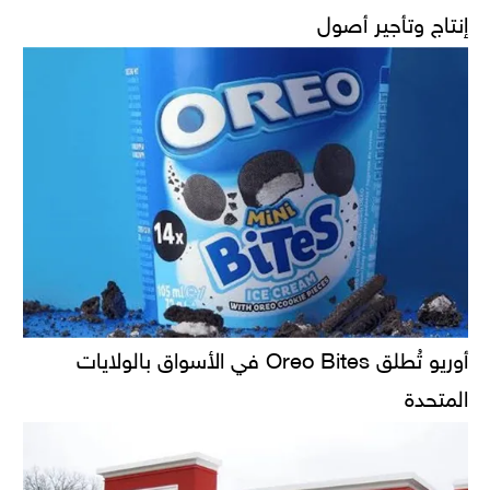
إنتاج وتأجير أصول
أوريو تُطلق Oreo Bites في الأسواق بالولايات
المتحدة