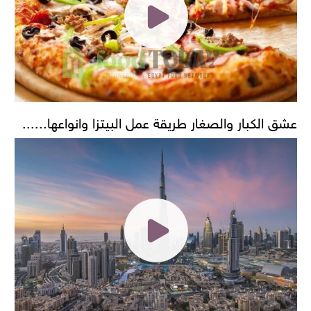
عشق الكبار والصغار طريقة عمل البيتزا وانواعها......