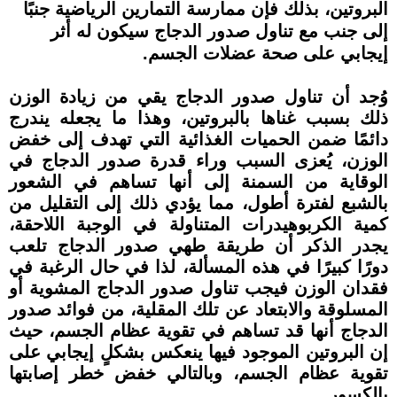
البروتين، بذلك فإن ممارسة التمارين الرياضية جنبًا
إلى جنب مع تناول صدور الدجاج سيكون له أثر
إيجابي على صحة عضلات الجسم.
وُجد أن تناول صدور الدجاج يقي من زيادة الوزن
ذلك بسبب غناها بالبروتين، وهذا ما يجعله يندرج
دائمًا ضمن الحميات الغذائية التي تهدف إلى خفض
الوزن، يُعزى السبب وراء قدرة صدور الدجاج في
الوقاية من السمنة إلى أنها تساهم في الشعور
بالشبع لفترة أطول، مما يؤدي ذلك إلى التقليل من
كمية الكربوهيدرات المتناولة في الوجبة اللاحقة،
يجدر الذكر أن طريقة طهي صدور الدجاج تلعب
دورًا كبيرًا في هذه المسألة، لذا في حال الرغبة في
فقدان الوزن فيجب تناول صدور الدجاج المشوية أو
المسلوقة والابتعاد عن تلك المقلية، من فوائد صدور
الدجاج أنها قد تساهم في تقوية عظام الجسم، حيث
إن البروتين الموجود فيها ينعكس بشكلٍ إيجابي على
تقوية عظام الجسم، وبالتالي خفض خطر إصابتها
بالكسور.