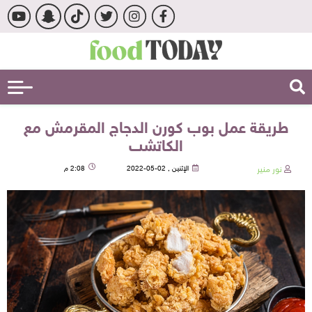
طريقة عمل بوب كورن الدجاج المقرمش مع
الكاتشب
نور منير
الإثنين , 02-05-2022
2:08 م