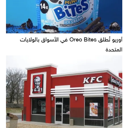
أوريو تُطلق Oreo Bites في الأسواق بالولايات
المتحدة