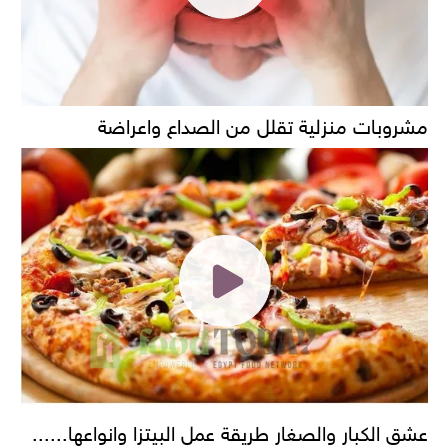
مشروبات منزلية تقلل من الصداع واعراضة
عشق الكبار والصغار طريقة عمل البيتزا وانواعها......