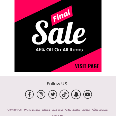
Follow US
صناعات غذائية
مطاعم
سلاسل تجارية
فوود لايت
وصفات
فوود توداى TV
Contact Us
About Us