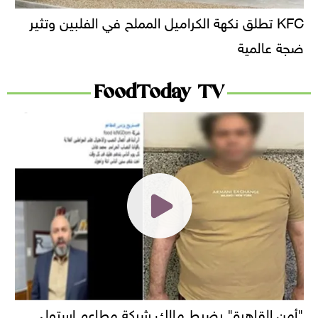
KFC تطلق نكهة الكراميل المملح في الفلبين وتثير
ضجة عالمية
FoodToday TV
"أمن القاهرة" يضبط مالك شركة مطاعم استولى