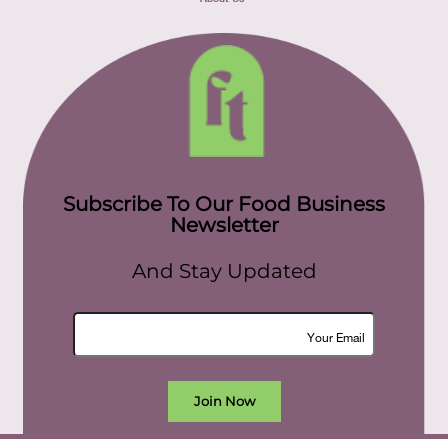
Subscribe To Our Food Business
Newsletter
And Stay Updated
Join Now