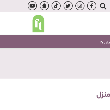
ى TV
منزل