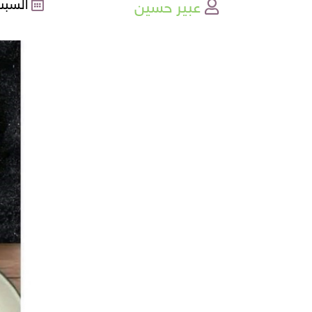
عبير حسين
السبت , 08-