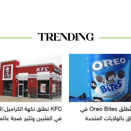
TRENDING
KF تطلق نكهة الكراميل المملح
دعوات للتحقيق في أسباب ت
لبين وتثير ضجة عالمية
سحب بعض ألبان الأطفال 
الأسواق.. وتساؤلات حول ت