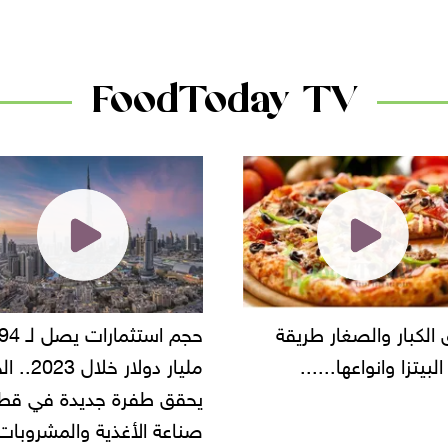
دانون
FoodToday TV
حجم استثمارات يصل لـ 94
"أمن القاهرة" يضبط مالك
مليار دولار خلال 2023.. الخليج
شركة مطاعم استولى على
 طفرة جديدة في قطاع
أموال المواطنين بزعم توظ
 الأغذية والمشروبات..