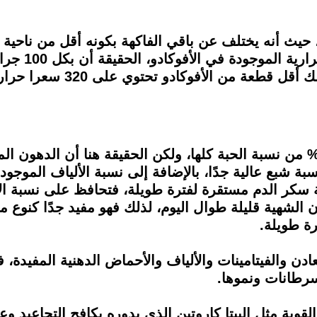
زة، حيث أنه يختلف عن باقي الفاكهة بكونه أقل من ناح
ومتوسط حجم الأفوكادو هو 200
لدهون الموجودة في الأفوكادو تعادل 77% من نسبة الحبة كلها، ولكن الحقيقة 
ة شبع عالية جدًا، بالإضافة إلى نسبة الألياف الموجود
بة سكر الدم مستقرة لفترة طويلة، فتحافظ على نسبة ال
الشهية قليلة طوال اليوم، لذلك فهو مفيد جدًا كنوع م
ة طويلة.
دن والفيتامينات والألياف والأحماض الدهنية المفيدة، فه
لسرطانات ونموها.
قوية مثل البيتا كاروتين الذي بدوره يكافح التجاعيد و