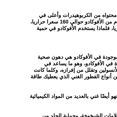
ية محتواه من الكربوهيدرات وأعلى في
الدهون، ولكن ماذا عن عدد السعرات الحرارية الموجودة في الأفوكادو، الحقيقة أن بكل 100 جرام من الأفوكادو حوالي 160 سعرا حراريا،
 جرام لذلك أقل قطعة من الأفوكادو تحتوي على 320 سعرا حراريا، فلماذا يستخدم الأفوكادو في حمية
هنا أن الدهون الموجودة في الأفوكادو هي دهون صحية
ة في الأفوكادو، وهو ما يساعد في
أنسولين وتقلل من إفرازه، وكلما كانت
ن أنواع الفطور الغني الذي يعطيك طاقة
و أيضًا غني بالعديد من المواد الكيميائية
علامات الشيخوخة، وحماية الجلد من