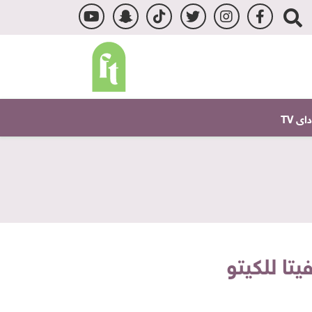
ى TV
تا للكيتو