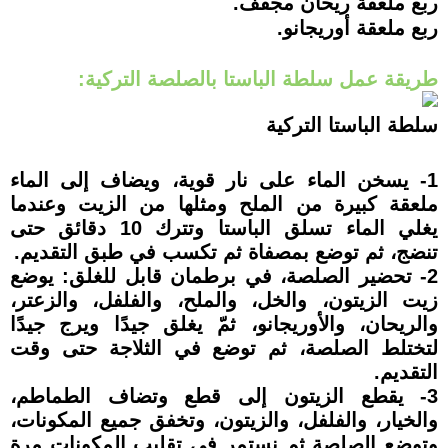
ربع ملعقة ريحان مجفف.
ربع ملعقة أوريجانو.
طريقة عمل سلطة الباستا بالصلصة التركية:
سلطة الباستا التركية
1- يسخن الماء على نار قوية، ويضاف إلى الماء
ملعقة كبيرة من الملح ومثلها من الزيت وعندما
يغلي الماء تسلق الباستا وتترك 10 دقائق حتى
تنضج، ثم توضع بمصفاة ثم تكسب في طبق التقديم.
2- تحضير الصلصة، في برطمان قابل للغلق: يوضع
زيت الزيتون، والخل، والملح، والفلفل، والزعتر،
والريحان، والأوريجانو، ثمّ يغلق جيدًا ويرج جيدًا
لتختلط الصلصة، ثم توضع في الثلاجة حتى وقت
التقديم.
3- يقطع الزيتون إلى قطع وتضاف الطماطم،
والخيار، والفلفل، والزيتون، وتخفق جميع المكونات،
وتوضع الصلصة ثم نستمر في تقليب المكونات مرة