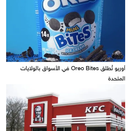
أوريو تُطلق Oreo Bites في الأسواق بالولايات
المتحدة