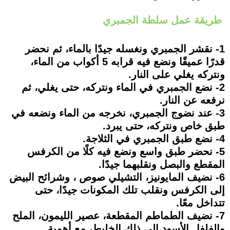
طريقة عمل سلطة الجمبري
1- نقشر الجمبري ونغسله جيدًا بالماء، ثم نحضر
قدرًا عميقًا ونضع فيه قرابه 5 أكواب من الماء،
ونتركه يغلي على النار.
2- نضع الجمبري في الماء ونتركه، حتى يغلي، ثم
نرفعه عن النار.
3- عند نضوج الجمبري، نخرجه من الماء ونضعه في
طبق خاص ونتركه، حتى يبرد.
4- نضع طبق الجمبري في الثلاجة.
5- نحضر طبق واسع ونضع فيه كلًا من الكرفس
المقطع والبصل ونقلبهما جيدًا.
6- نضيف المايونيز، التشيلي صوص ، وشرائح البيض
إلى الكرفس ونقلب تلك المكونات جيدًا، حتى
تتداخل معًا.
7- نضيف الطماطم المقطعة، عصير الليمون، الملح
والفلفل الأسود إلى ذلك الخليط، مع أهمية