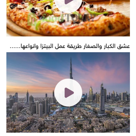
عشق الكبار والصغار طريقة عمل البيتزا وانواعها......