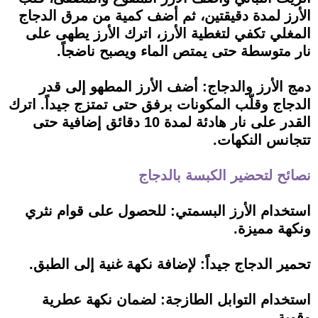
الأرز لمدة دقيقتين، ثم أضف كمية من مرق الدجاج
المغلي تكفي لتغطية الأرز، اترك الأرز يطهى على
نار متوسطة حتى يمتص الماء ويصبح ناضجاً.
دمج الأرز والدجاج: أضف الأرز المطهو إلى قدر
الدجاج وقلّب المكونات برفق حتى تمتزج جيداً. اترك
القدر على نار هادئة لمدة 10 دقائق إضافية حتى
تتجانس النكهات.
نصائح لتحضير الكبسة بالدجاج
استخدام الأرز البسمتي: للحصول على قوام نثري
ونكهة مميزة.
تحمير الدجاج جيداً: لإضافة نكهة غنية إلى الطبق.
استخدام التوابل الطازجة: لضمان نكهة عطرية
وقوية.