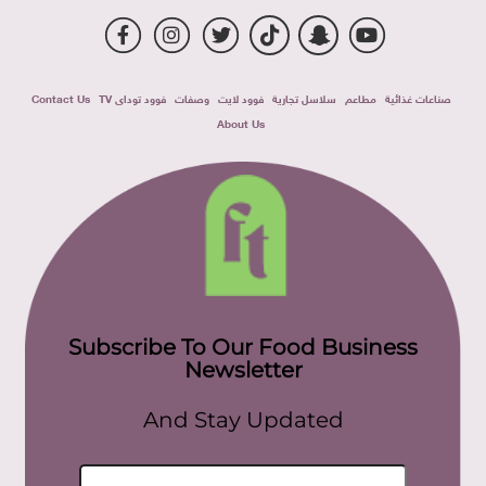
صناعات غذائية
مطاعم
سلاسل تجارية
فوود لايت
وصفات
فوود توداى TV
Contact Us
About Us
Subscribe To Our Food Business
Newsletter
And Stay Updated