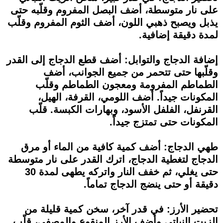
على نار متوسطة، أضف البصل المفروم وقلّبه حتى
يذبل ويصبح ذهبي اللون، أضف الثوم المفروم وقلّب
لمدة دقيقة إضافية.
إضافة الدجاج والتوابل: أضف قطع الدجاج إلى القدر
وقلّبها حتى تتحمر من جميع الجوانب، أضف
الطماطم المفرومة ومعجون الطماطم وقلّب
المكونات جيداً. أضف اللومي، القرفة، الهيل،
القرنفل، الفلفل الأسود، وبهارات الكبسة. قلّب
المكونات حتى تمتزج جيداً.
طهي الدجاج: أضف كمية كافية من الماء أو مرق
الدجاج لتغطية الدجاج، اترك القدر على نار متوسطة
حتى يغلي، ثم خفف النار واتركه يطهى لمدة 30
دقيقة أو حتى ينضج الدجاج تماماً.
تحضير الأرز: في قدر آخر، سخن كمية قليلة من
الزيت النباتي وأضف الأرز المنقوع والمصفى، قلّب