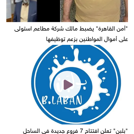
"أمن القاهرة" يضبط مالك شركة مطاعم استولى
على أموال المواطنين بزعم توظيفها
"بلبن" تعلن افتتاح 7 فروع جديدة في الساحل