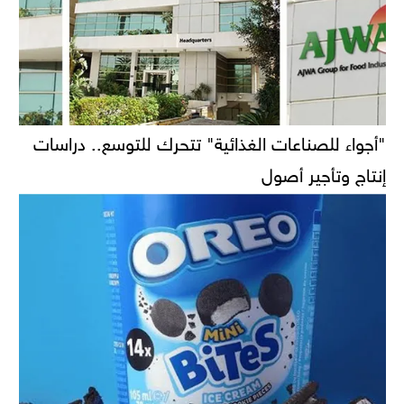
"أجواء للصناعات الغذائية" تتحرك للتوسع.. دراسات
إنتاج وتأجير أصول