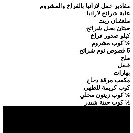
مقادير عمل لازانيا بالفراخ والمشروم
علبة شرائح لازانيا
ملعقتان زيت
حبتان بصل شرائح
كيلو صدور فراخ
½ كوب مشروم
5 فصوص ثوم شرائح
ملح
فلفل
بهارات
مكعب مرقة دجاج
كوب كريمة للطهي
½ كوب زيتون مخلي
½ كوب جبنة شيدر