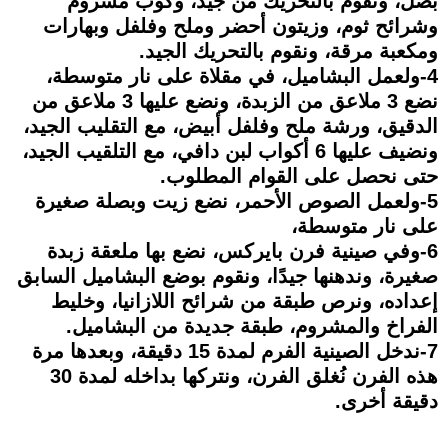
بصل، ونقوم بالتحريك من جيد، وكوب مشروم
وشرائح ثوم، وزيتون أحضر وملح وفلفل وبهارات
ومكعبة مرقة، ونقوم بالتحريك الجيد.
4-ولعمل البشاميل، في مقلاة على نار متوسطة،
نضع 3 ملاعق من الزبدة، ونضع عليها 3 ملاعق من
الدقيق، ورشة ملح وفلفل أبيض، مع التقليب الجيد،
ونضيف عليها 6 أكواب لبن دافي، مع التلقيب الجيد،
حتى نحصل على القوام المطلوب.
5-ولعمل الصوص الأحمر، نضع زيت وبصلة صغيرة
على نار متوسطة،
6-وفي صينية فرن بايركس، نضع بها ملعقة زبدة
صغيرة، وندهنها جيدًا، ونقوم بوضع البشاميل السابق
إعداده، ونرص طبقة من شرائح اللازانيا، وخليط
الفراخ والمشروم، طبقة جديدة من البشاميل.
7-ندخل الصينية الفرم لمدة 15 دقيقة، وبعدها مرة
هذه الفرن نُغلق الفرن، ونتركها بداخله لمدة 30
دقيقة أخرى.