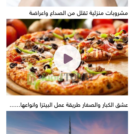
مشروبات منزلية تقلل من الصداع واعراضة
عشق الكبار والصغار طريقة عمل البيتزا وانواعها......