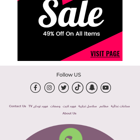
Follow US
صناعات غذائية
مطاعم
سلاسل تجارية
فوود لايت
وصفات
فوود توداى TV
Contact Us
About Us