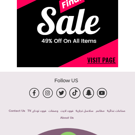
Follow US
صناعات غذائية
مطاعم
سلاسل تجارية
فوود لايت
وصفات
فوود توداى TV
Contact Us
About Us