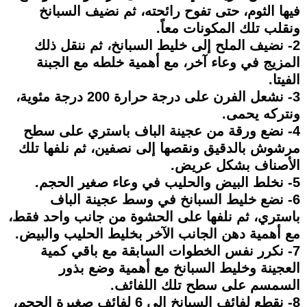
فيها الثوم، حتى تفوح رائحته، ثم نضيف السبانخ
ونقلب تلك المكونات معاً.
2- نضيف الملح إلى خليط السبانخ، ثم ننقل ذلك
المزيج في وعاء آخر، مع أهمية خلطه مع الجبنة
الفيتا.
3- نشعل الفرن على درجة حرارة 200 درجة مئوية،
ونتركه يحمى.
4- نضع ورقة من عجينة الباف باستري على سطح
مرشوش بالدقيق ونقصها إلى نصفين، ثم نلفها تلك
الأصناف بشكل عريض.
5- نخلط البيض والحليب في وعاء صغير الحجم.
6- نضع خليط السبانخ في وسط عجينة الباف
باستري، ثم نلفها على الحشوة من جانب واحد فقط،
مع أهمية دهن الجانب الآخر بخليط الحليب والبيض.
7- نكرر نفس الخطوات السابقة مع باقي كمية
العجينة وخليط السبانخ مع أهمية وضع بذور
السمسم على سطح تلك اللفائف.
8- نقطع لفائف السبانخ إلى 6 لفائف صغيرة الحجم،