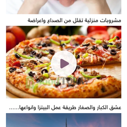
مشروبات منزلية تقلل من الصداع واعراضة
عشق الكبار والصغار طريقة عمل البيتزا وانواعها......