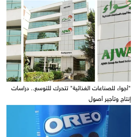
"أجواء للصناعات الغذائية" تتحرك للتوسع.. دراسات
إنتاج وتأجير أصول