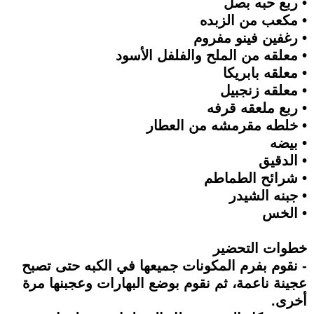
• ربع حبه بصل
• مكعب من الزبده
• رغفين فينو مفروم
• معلقه من الملح والفلفل الأسود
• معلقه بابريكا
• معلقه زنجبيل
• ربع ملعقه قرفه
• خلطه مقرمشه من العطار
• بيضه
• الدقيق
• شرائح الطماطم
• جبنه الشيدر
• الخس
خطوات التحضير
- نقوم بفرم المكونات جميعها في الكبه حتى تصبح
عجينة ناعمة، ثم نقوم بوضع البهارات وعجبنها مرة
أخرى.