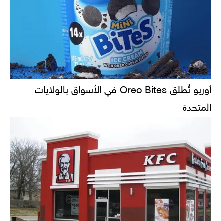
أوريو تُطلق Oreo Bites في الأسواق بالولايات
المتحدة