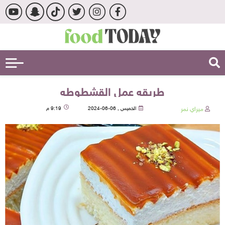
طريقه عمل القشطوطه
ميراي نمر
الخميس , 06-06-2024
9:19 م