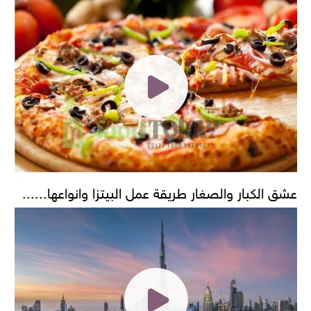
عشق الكبار والصغار طريقة عمل البيتزا وانواعها......