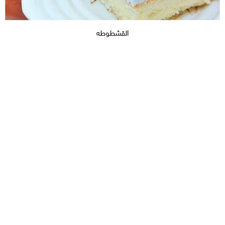
القشطوطه