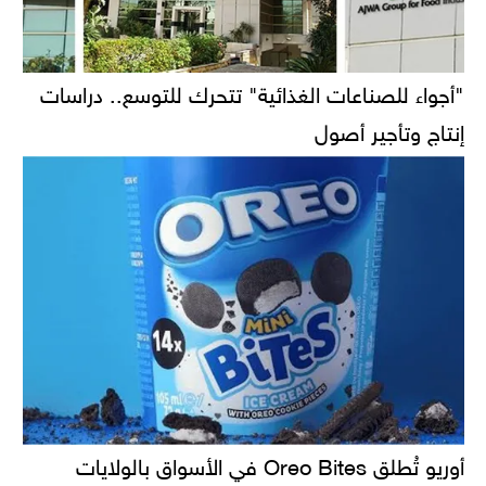
"أجواء للصناعات الغذائية" تتحرك للتوسع.. دراسات
إنتاج وتأجير أصول
أوريو تُطلق Oreo Bites في الأسواق بالولايات