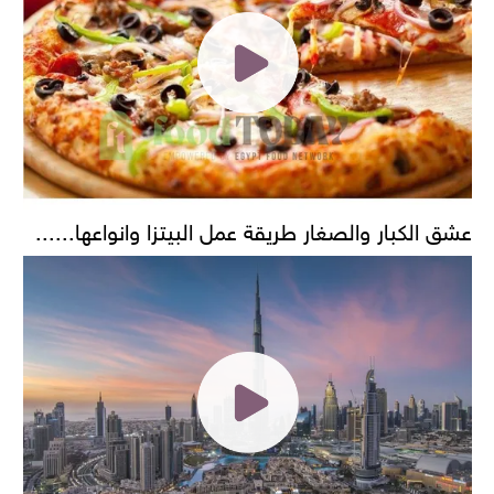
عشق الكبار والصغار طريقة عمل البيتزا وانواعها......